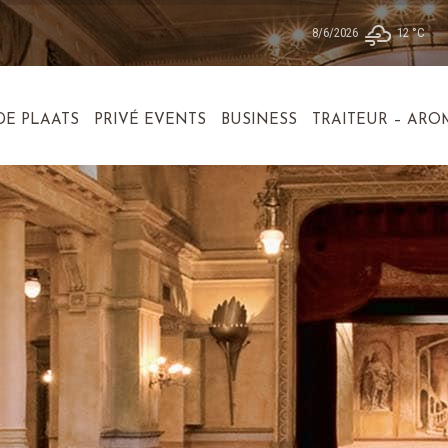
8/6/2026
12 °
C
DE PLAATS
PRIVÉ EVENTS
BUSINESS
TRAITEUR – ARO