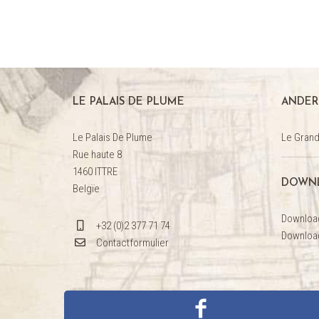
LE PALAIS DE PLUME
ANDER
Le Palais De Plume
Le Grand
Rue haute 8
1460 ITTRE
DOWN
Belgïe
Downloa
+32 (0)2 377 71 74
Downloa
Contactformulier