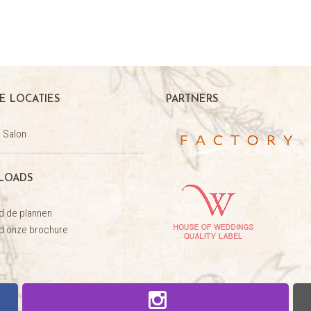
E LOCATIES
PARTNERS
 Salon
LOADS
d de plannen
d onze brochure