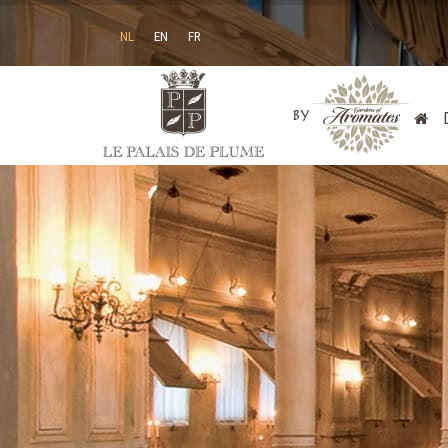
NL
EN
FR