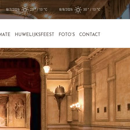
8/7/2026
25 °
13 °
C
8/8/2026
30 °
13 °
C
MATE
HUWELIJKSFEEST
FOTO’S
CONTACT